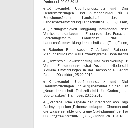
Dortmund, 05.02.2018
„Klimawandel, Überflutungsschutz und Dig
Herausforderungen und Aufgabenfelder für d
Forschungsforum Landschaft des Forsc
Landschaftsentwicklung Landschaftsbau (FLL), Essen
„Leistungsfähigkeit langjährig betriebener de
Versickerungsanlagen – Ergebnsse des Forschun
Forschungsforum Landschaft des Forsc
Landschaftsentwicklung Landschaftsbau (FLL), Essen
„Ratgeber Regenwasser 7. Auflage“, Ratgeb
Planungsbüros von Mall Umweltsysteme, Donaueschi
„Dezentrale Bewirtschaftung und Versickerung“, B
Ver- und Entsorgungswirtschaft, Dezentrale Nieders
Aktuelle Entwicklungen in der Technologie, Beric
Betrieb, Düsseldorf, 25.09.2018
„Klimawandel, Überflutungsschutz und Dig
Herausforderungen und Aufgabenfelder für den Lands
„Neue Landschaft Fachzeitschrift für Garten-, Lan
Sportplatzbau“, Hannover, 23.10.2018
„Städtebauliche Aspekte der Integration von R
Fachsypmposium „Extremwetterlagen – Chancen und 
die wassersensible und grüne Stadtplanung“ der Fac
und Regenwassernutzung e.V., Gießen, 28.11.2018