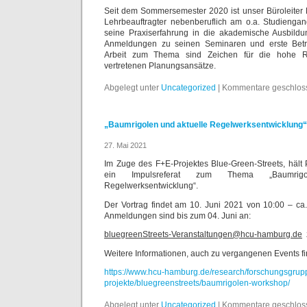
Seit dem Sommersemester 2020 ist unser Büroleiter 
Lehrbeauftragter nebenberuflich am o.a. Studiengang
seine Praxiserfahrung in die akademische Ausbildu
Anmeldungen zu seinen Seminaren und erste Betr
Arbeit zum Thema sind Zeichen für die hohe 
vertretenen Planungsansätze.
Abgelegt unter
Uncategorized
|
Kommentare geschlos
„Baumrigolen und aktuelle Regelwerksentwicklung“
27. Mai 2021
Im Zuge des F+E-Projektes Blue-Green-Streets, hält P
ein Impulsreferat zum Thema „Baumrig
Regelwerksentwicklung“.
Der Vortrag findet am 10. Juni 2021 von 10:00 – ca. 
Anmeldungen sind bis zum 04. Juni an:
bluegreenStreets-Veranstaltungen@hcu-hamburg.de
z
Weitere Informationen, auch zu vergangenen Events fi
https://www.hcu-hamburg.de/research/forschungsgrup
projekte/bluegreenstreets/baumrigolen-workshop/
Abgelegt unter
Uncategorized
|
Kommentare geschlos