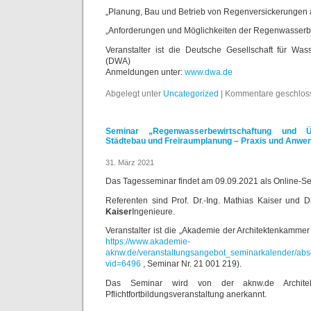
„Planung, Bau und Betrieb von Regenversickerungen 
„Anforderungen und Möglichkeiten der Regenwasserb
Veranstalter ist die Deutsche Gesellschaft für Wass
(DWA)
Anmeldungen unter:
www.dwa.de
Abgelegt unter
Uncategorized
|
Kommentare geschlos
Seminar „Regenwasserbewirtschaftung und Üb
Städtebau und Freiraumplanung – Praxis und Anwe
31. März 2021
Das Tagesseminar findet am 09.09.2021 als Online-Sem
Referenten sind Prof. Dr.-Ing. Mathias Kaiser und D
Kaiser
Ingenieure.
Veranstalter ist die „Akademie der Architektenkamm
https://www.akademie-
aknw.de/veranstaltungsangebot_seminarkalender/abso
vid=6496
, Seminar Nr. 21 001 219).
Das Seminar wird von der aknw.de Archit
Pflichtfortbildungsveranstaltung anerkannt.