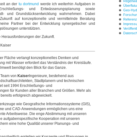
Regenwas
keit an der
tu dortmund
werde ich weiterhin Aufgaben in
Überflut
rschließungs- und Entwässerungsplanung sowie
Geo-Hydr
adt- und Grundstücksentwicklung wahrnehmen. Dabei
Forschu
Zukunft auf konzeptionelle und vermittelnde Beratung
Referen
meine Partner bei der Entwicklung synergetischer und
Impressu
gslösungen unterstützen.
Veröffent
Datensc
ie Herausforderungen der Zukunft.
 Kaiser
ner Fläche verlangt konzeptionelles Denken und
g mit Wasser erfordert das Verständnis der Kreisläufe.
mwelt benötigt den Blick für das Ganze.
e Team von
Kaiser
Ingenieure, bestehend aus
dschaftsarchitekten, Stadtplanern und technischen
tet seit 1994 Erschließungs- und
ungen für Kunden aller Branchen und Größen. Mehr als
bereits erfolgreich abgewickelt.
kzeuge wie Geografische Informationssysteme (GIS),
me und CAD-Anwendungen ermöglichen uns eine
iente Arbeitsweise. Die enge Abstimmung mit unseren
ie aufgabenspezifische Kooperation mit unseren
chern eine hohe Qualität unserer Planungs- und
.
 ganzheitlich erstellen wir Konzepte und Planungen in