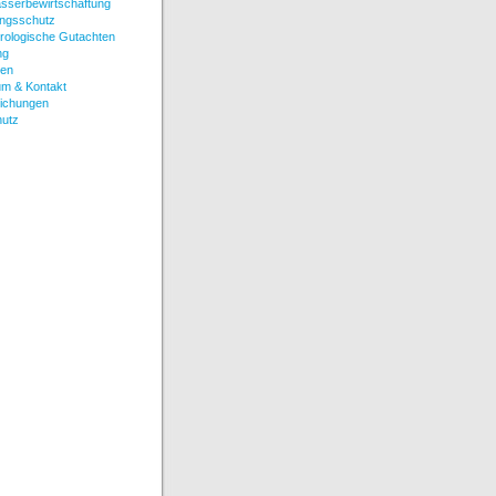
serbewirtschaftung
ungsschutz
ologische Gutachten
ng
zen
m & Kontakt
lichungen
hutz