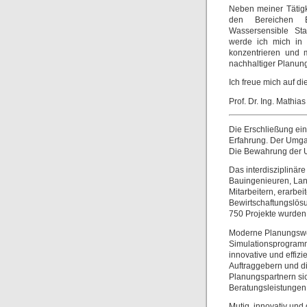
Neben meiner Tätig
den Bereichen E
Wassersensible St
werde ich mich in 
konzentrieren und 
nachhaltiger Planun
Ich freue mich auf d
Prof. Dr. Ing. Mathias
Die Erschließung ei
Erfahrung. Der Umgan
Die Bewahrung der U
Das interdisziplinär
Bauingenieuren, Lan
Mitarbeitern, erarbei
Bewirtschaftungslös
750 Projekte wurden 
Moderne Planungswer
Simulationsprogram
innovative und effiz
Auftraggebern und d
Planungspartnern si
Beratungsleistungen
Mutig, innovativ und